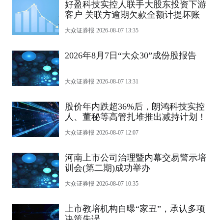
好盈科技实控人联手大股东投资下游
客户 关联方逾期欠款全额计提坏账
大众证券报
2026-08-07 13:35
2026年8月7日“大众30”成份股报告
大众证券报
2026-08-07 13:31
股价年内跌超36%后，朗鸿科技实控
人、董秘等高管扎堆推出减持计划！
大众证券报
2026-08-07 12:07
河南上市公司治理暨内幕交易警示培
训会(第二期)成功举办
大众证券报
2026-08-07 10:35
上市教培机构自曝“家丑”，承认多项
决策失误