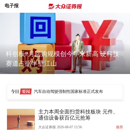
电子报
科创板7月回购规模创今年来新高 硬科技
赛道占据半壁江山
关于对派拓公司在华销售产品启动网络安全审查的公告
国家能源局：完善农村能源基础设施
我国成功发射东方慧眼高光谱01、02星
汽车自动驾驶强制性国家标准正式发布
45股8月解禁市值逾4亿元
修订后的《集成电路布图设计保护条例》公布
两部门印发《新型电力系统建设“十五五”规划》
主力本周全面扫货科技板块 元件、
上半年我国保险市场运行总体平稳
通信设备获百亿元抢筹
中国证监会：提升中国指数和中国资产国际影响力
大众证券报
2026-08-07 13:56
推荐